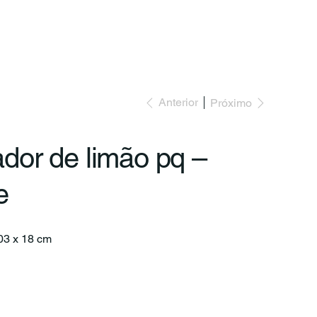
to
Anterior
Próximo
dor de limão pq –
e
 03 x 18 cm