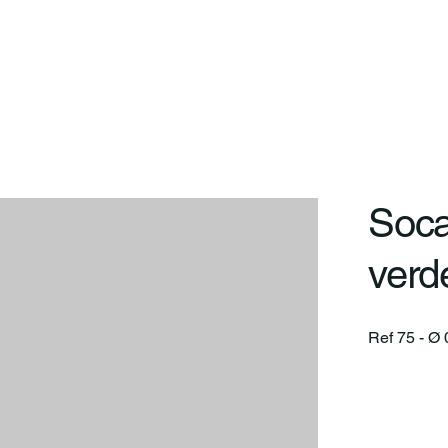
Sobre
Diferenciais
Linhas
Projetos
Atendimen
Soca
verd
Ref 75 - Ø