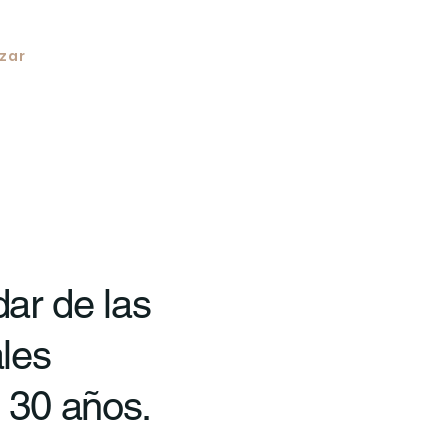
zar
En
Diferenciales
Pauta
Proyectos
Servic
ar de las
ales
 30 años.