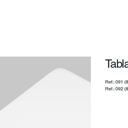
zar
En
Diferenciales
Pauta
Proyectos
Servic
Tabl
Ref.: 091 (
Ref.: 092 (